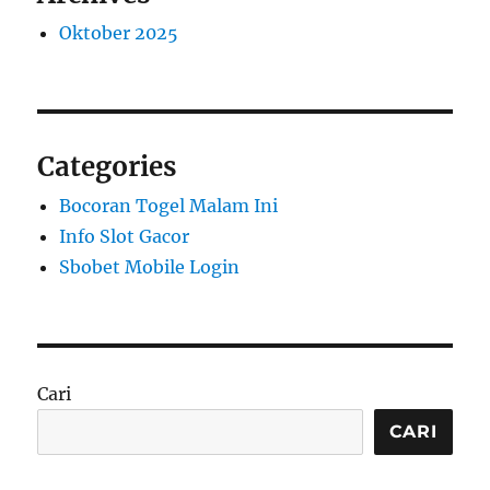
Oktober 2025
Categories
Bocoran Togel Malam Ini
Info Slot Gacor
Sbobet Mobile Login
Cari
CARI