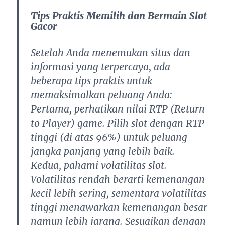
Tips Praktis Memilih dan Bermain Slot
Gacor
Setelah Anda menemukan situs dan
informasi yang terpercaya, ada
beberapa tips praktis untuk
memaksimalkan peluang Anda:
Pertama, perhatikan nilai RTP (Return
to Player) game. Pilih slot dengan RTP
tinggi (di atas 96%) untuk peluang
jangka panjang yang lebih baik.
Kedua, pahami volatilitas slot.
Volatilitas rendah berarti kemenangan
kecil lebih sering, sementara volatilitas
tinggi menawarkan kemenangan besar
namun lebih jarang. Sesuaikan dengan