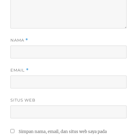
NAMA
*
EMAIL
*
SITUS WEB
Simpan nama, email, dan situs web saya pada