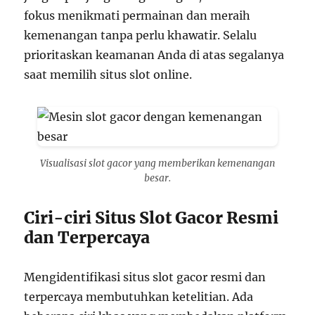
fokus menikmati permainan dan meraih
kemenangan tanpa perlu khawatir. Selalu
prioritaskan keamanan Anda di atas segalanya
saat memilih situs slot online.
Visualisasi slot gacor yang memberikan kemenangan
besar.
Ciri-ciri Situs Slot Gacor Resmi
dan Terpercaya
Mengidentifikasi situs slot gacor resmi dan
terpercaya membutuhkan ketelitian. Ada