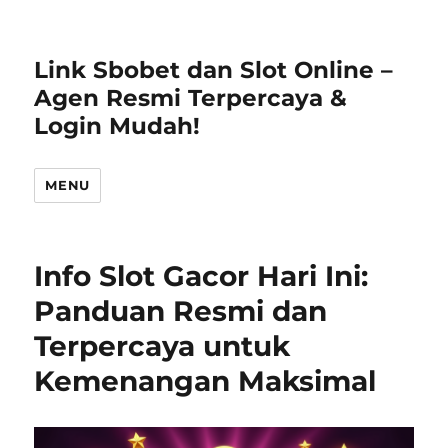
Link Sbobet dan Slot Online –
Agen Resmi Terpercaya &
Login Mudah!
MENU
Info Slot Gacor Hari Ini:
Panduan Resmi dan
Terpercaya untuk
Kemenangan Maksimal