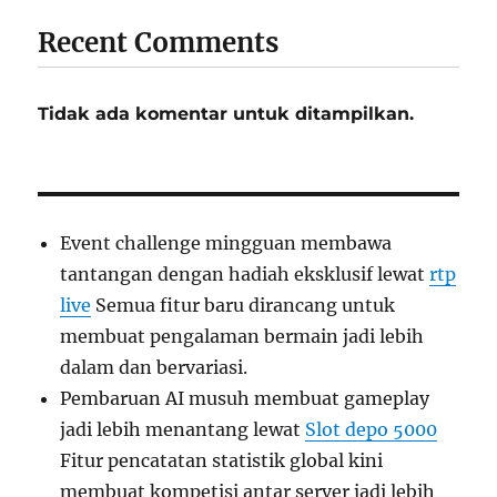
Recent Comments
Tidak ada komentar untuk ditampilkan.
Event challenge mingguan membawa
tantangan dengan hadiah eksklusif lewat
rtp
live
Semua fitur baru dirancang untuk
membuat pengalaman bermain jadi lebih
dalam dan bervariasi.
Pembaruan AI musuh membuat gameplay
jadi lebih menantang lewat
Slot depo 5000
Fitur pencatatan statistik global kini
membuat kompetisi antar server jadi lebih