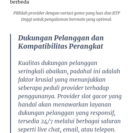
Pilihlah provider dengan variasi game yang luas dan RTP
tinggi untuk pengalaman bermain yang optimal.
Dukungan Pelanggan dan
Kompatibilitas Perangkat
Kualitas dukungan pelanggan
seringkali abaikan, padahal ini adalah
faktor krusial yang menunjukkan
seberapa peduli provider terhadap
penggunanya. Provider slot gacor yang
handal akan menawarkan layanan
dukungan pelanggan yang responsif,
tersedia 24/7 melalui berbagai saluran
seperti live chat, email, atau telepon.