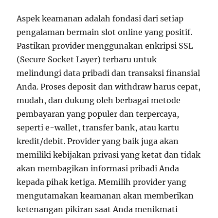
Aspek keamanan adalah fondasi dari setiap
pengalaman bermain slot online yang positif.
Pastikan provider menggunakan enkripsi SSL
(Secure Socket Layer) terbaru untuk
melindungi data pribadi dan transaksi finansial
Anda. Proses deposit dan withdraw harus cepat,
mudah, dan dukung oleh berbagai metode
pembayaran yang populer dan terpercaya,
seperti e-wallet, transfer bank, atau kartu
kredit/debit. Provider yang baik juga akan
memiliki kebijakan privasi yang ketat dan tidak
akan membagikan informasi pribadi Anda
kepada pihak ketiga. Memilih provider yang
mengutamakan keamanan akan memberikan
ketenangan pikiran saat Anda menikmati