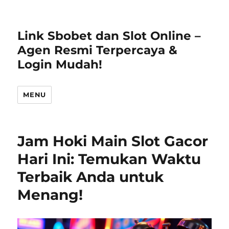
Link Sbobet dan Slot Online –
Agen Resmi Terpercaya &
Login Mudah!
MENU
Jam Hoki Main Slot Gacor
Hari Ini: Temukan Waktu
Terbaik Anda untuk
Menang!