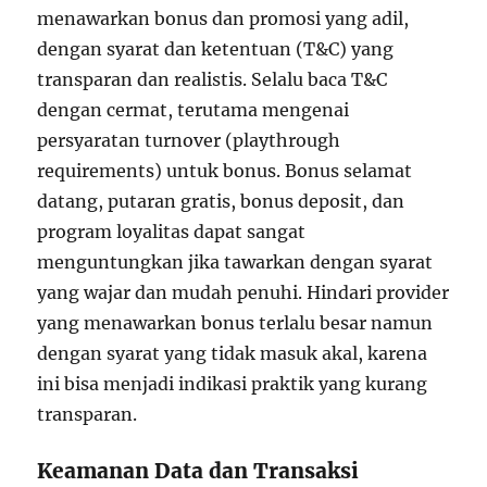
menawarkan bonus dan promosi yang adil,
dengan syarat dan ketentuan (T&C) yang
transparan dan realistis. Selalu baca T&C
dengan cermat, terutama mengenai
persyaratan turnover (playthrough
requirements) untuk bonus. Bonus selamat
datang, putaran gratis, bonus deposit, dan
program loyalitas dapat sangat
menguntungkan jika tawarkan dengan syarat
yang wajar dan mudah penuhi. Hindari provider
yang menawarkan bonus terlalu besar namun
dengan syarat yang tidak masuk akal, karena
ini bisa menjadi indikasi praktik yang kurang
transparan.
Keamanan Data dan Transaksi