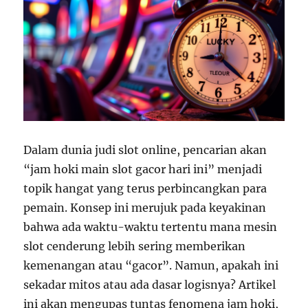
Dalam dunia judi slot online, pencarian akan
“jam hoki main slot gacor hari ini” menjadi
topik hangat yang terus perbincangkan para
pemain. Konsep ini merujuk pada keyakinan
bahwa ada waktu-waktu tertentu mana mesin
slot cenderung lebih sering memberikan
kemenangan atau “gacor”. Namun, apakah ini
sekadar mitos atau ada dasar logisnya? Artikel
ini akan mengupas tuntas fenomena jam hoki,