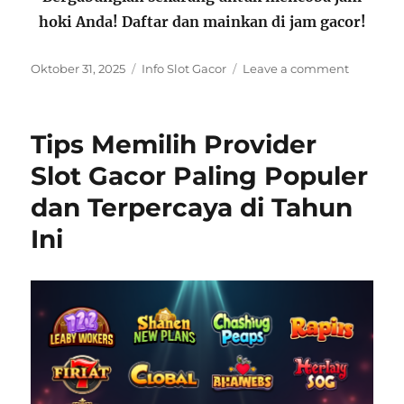
hoki Anda! Daftar dan mainkan di jam gacor!
Posted
Categories
on
Oktober 31, 2025
Info Slot Gacor
Leave a comment
on
Jam
Hoki
Main
Tips Memilih Provider
Slot
Gacor
Slot Gacor Paling Populer
Hari
dan Terpercaya di Tahun
Ini:
Temuka
Ini
Waktu
Terbaik
Anda
untuk
Menang!