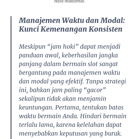
hasil maksimal.
Manajemen Waktu dan Modal:
Kunci Kemenangan Konsisten
Meskipun “jam hoki” dapat menjadi
panduan awal, keberhasilan jangka
panjang dalam bermain slot sangat
bergantung pada manajemen waktu
dan modal yang efektif. Tanpa strategi
ini, bahkan jam paling “gacor”
sekalipun tidak akan menjamin
keuntungan. Pertama, tentukan batas
waktu bermain Anda. Hindari bermain
terlalu lama, karena kelelahan dapat
menyebabkan keputusan yang buruk.