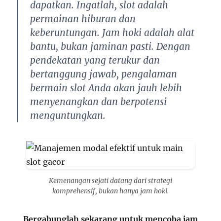
dapatkan. Ingatlah, slot adalah
permainan hiburan dan
keberuntungan. Jam hoki adalah alat
bantu, bukan jaminan pasti. Dengan
pendekatan yang terukur dan
bertanggung jawab, pengalaman
bermain slot Anda akan jauh lebih
menyenangkan dan berpotensi
menguntungkan.
Kemenangan sejati datang dari strategi
komprehensif, bukan hanya jam hoki.
Bergabunglah sekarang untuk mencoba jam