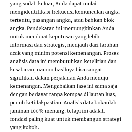
yang sudah keluar, Anda dapat mulai
mengidentifikasi frekuensi kemunculan angka
tertentu, pasangan angka, atau bahkan blok
angka. Pendekatan ini memungkinkan Anda
untuk membuat keputusan yang lebih
informasi dan strategis, menjauh dari taruhan
acak yang minim potensi kemenangan. Proses
analisis data ini membutuhkan ketelitian dan
kesabaran, namun hasilnya bisa sangat
signifikan dalam perjalanan Anda menuju
kemenangan. Mengabaikan fase ini sama saja
dengan berlayar tanpa kompas di lautan luas,
penuh ketidakpastian. Analisis data bukanlah
jaminan 100% menang, tetapi ini adalah
fondasi paling kuat untuk membangun strategi
yang kokoh.