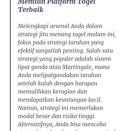
Memilih Platform Togel
Terbaik
Melengkapi arsenal Anda dalam
strategi jitu menang togel malam ini,
fokus pada strategi taruhan yang
efektif sangatlah penting. Salah satu
strategi yang populer adalah sistem
lipat ganda atau Martingale, mana
Anda melipatgandakan taruhan
setelah kalah dengan harapan
memulihkan kerugian dan
mendapatkan keuntungan kecil.
Namun, strategi ini memerlukan
modal besar dan risiko tinggi.
Alternatifnya, Anda bisa mencoba