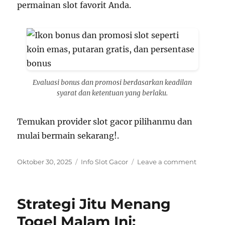
permainan slot favorit Anda.
Evaluasi bonus dan promosi berdasarkan keadilan
syarat dan ketentuan yang berlaku.
Temukan provider slot gacor pilihanmu dan
mulai bermain sekarang!.
Posted
Categories
on
Oktober 30, 2025
Info Slot Gacor
Leave a comment
on
Tips
Memilih
Provider
Strategi Jitu Menang
Slot
Gacor
Togel Malam Ini:
Paling