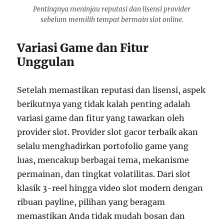
Pentingnya meninjau reputasi dan lisensi provider
sebelum memilih tempat bermain slot online.
Variasi Game dan Fitur
Unggulan
Setelah memastikan reputasi dan lisensi, aspek
berikutnya yang tidak kalah penting adalah
variasi game dan fitur yang tawarkan oleh
provider slot. Provider slot gacor terbaik akan
selalu menghadirkan portofolio game yang
luas, mencakup berbagai tema, mekanisme
permainan, dan tingkat volatilitas. Dari slot
klasik 3-reel hingga video slot modern dengan
ribuan payline, pilihan yang beragam
memastikan Anda tidak mudah bosan dan