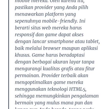
mobile mereka. Oleh karena itu,
pastikan provider yang Anda pilih
menawarkan platform yang
sepenuhnya mobile-friendly. Ini
berarti situs web mereka harus
responsif dan game dapat akses
dengan lancar smartphone atau tablet,
baik melalui browser maupun aplikasi
khusus. Game harus beradaptasi
dengan berbagai ukuran layar tanpa
mengurangi kualitas grafis atau fitur
permainan. Provider terbaik akan
mengoptimalkan game mereka
menggunakan teknologi HTML5,
sehingga memungkinkan pengalaman
bermain yang mulus mana pun dan