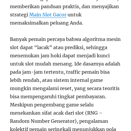
memberikan panduan praktis, dan menyajikan
strategi
Main Slot Gacor
untuk
memaksimalkan peluang Anda.
Banyak pemain percaya bahwa algoritma mesin
slot dapat “lacak” atau prediksi, sehingga
menemukan jam hoki dapat menjadi kunci
untuk slot mudah menang. Ide dasarnya adalah
pada jam-jam tertentu, traffic pemain bisa
lebih rendah, atau sistem internal game
mungkin mengalami reset, yang secara teoritis
bisa mempengaruhi tingkat pembayaran.
Meskipun pengembang game selalu
menekankan sifat acak dari slot (RNG –
Random Number Generator), pengalaman
kolektif pemain seringkali menunjukkan pola